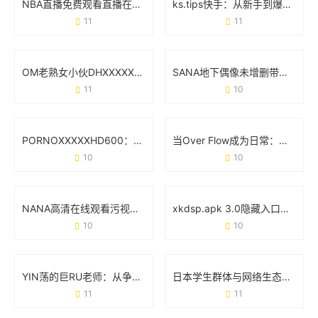
NBA直播免费观看直播在线：资深球迷的实战经验分享
ks.tips快手：从新手到爆款的实用避坑指南
11
11
OM老熟女小伙DHXⅩXXX：一场跨代际的社交狂欢
SANA地下偶像未增删带歌词：用原生态音乐撕开流量假面
11
10
PORNOⅩXXXXHD600：当技术参数成为行业现象级标签
当Over Flow成为日常：那些藏不住的“溢出”真相
10
10
NANA高清在线观看污视频完整版：你需要知道的那些事
xkdsp.apk 3.0隐藏入口特色：如何用细节设计重新定义工具体验
10
10
YIN荡的巨RU老师：从争议人设到文化符号的逆袭之路
日本学生群体与网络生态：从“tube8日本videos学生”现象说起
11
11