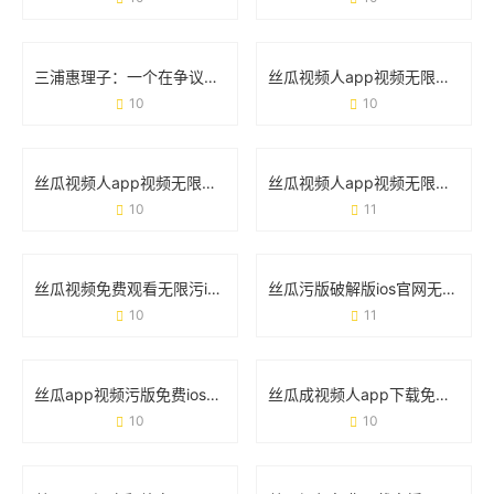
三浦惠理子：一个在争议与热爱中成长的女性符号
丝瓜视频人app视频无限看ios福利版：如何用一款工具满足追剧需求？
10
10
丝瓜视频人app视频无限看在线免费：这波操作到底有多爽？
丝瓜视频人app视频无限看污：你需要了解的5个真相
10
11
丝瓜视频免费观看无限污iOS版：用户需求与安全风险的真实讨论
丝瓜污版破解版ios官网无限观看的真相与风险指南
10
11
丝瓜app视频污版免费ios破解版：免费背后的危险与真相
丝瓜成视频人app下载免费无限观看：这款宝藏工具究竟靠不靠谱？
10
10