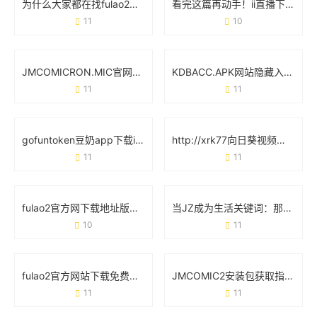
为什么大家都在找fulao2最新破解版？这些细节你可能没注意到
看完这篇再动手！ii直播下载app安装必知的6个细节
11
10
JMCOMICRON.MIC官网：从界面设计到功能实操的完整指南
KDBACC.APK网站隐藏入口：这些细节可能被你忽略了
11
11
gofuntoken豆奶app下载ios免费：解锁健康饮品的正确姿势
http://xrk77向日葵视频下载成人版：当用户需求遇上平台责任
11
11
fulao2官方网下载地址版怎么找？手把手教你避坑指南
当JZ成为生活关键词：那些你想不到的日常场景
10
11
fulao2官方网站下载免费版：新手必看的实用教程与安全指南
JMCOMIC2安装包获取指南：安全下载与使用全攻略
11
11