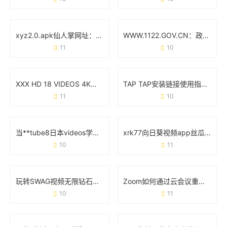
xyz2.0.apk仙人掌网址：用绿色代码重构你的网络空间
WWW.1122.GOV.CN：政务服务的智能入口与创新实践
11
10
XXX HD 18 VIDEOS 4K：高清视觉体验与内容创作新趋势
TAP TAP安装链接使用指南：手把手教你避坑技巧
11
10
当**tube8日本videos学生直播**遇上网络生态：一场流量狂欢下的冷思考
xrk77向日葵视频app丝瓜污功能实测：用户最关心的3个核心问题
10
11
玩转SWAG视频无限钻石破解版：你需要知道的那些事儿
Zoom如何通过云会议重塑远程协作的日常体验
10
11