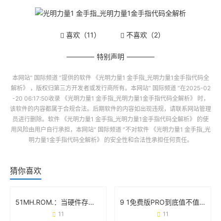
喜欢（
11
）
不喜欢（
2
）
特别声明
本网站“
国际频道
”提供的软件
《光明力量1 金手指_光明力量1金手指代码全
解析》
，版权归第三方开发者或发行商所有。本网站“
国际频道
”在2025-02
-20 06:17:50收录
《光明力量1 金手指_光明力量1金手指代码全解析》
时，
该软件的内容都属于合规合法。后期软件的内容如出现违规，请联系网站管理
员进行删除。软件
《光明力量1 金手指_光明力量1金手指代码全解析》
的使
用风险由用户自行承担，本网站“
国际频道
”不对软件
《光明力量1 金手指_光
明力量1金手指代码全解析》
的安全性和合法性承担任何责任。
猜你喜欢
51MH.ROM.：当硬件存储遇上智能生活的化学反应
9 1免费版PRO到底值不值得下载？这些细节必须看
11
11