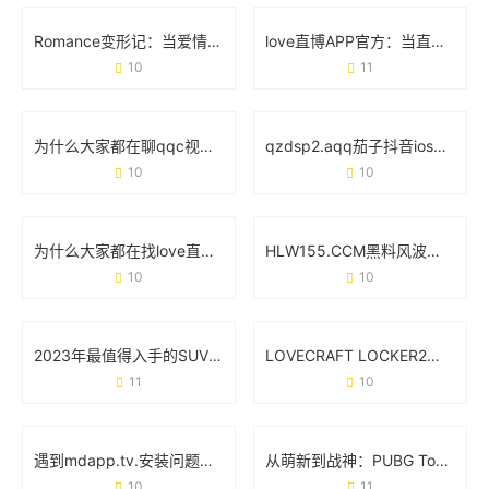
Romance变形记：当爱情在21世纪玩起“变装游戏”
love直博APP官方：当直播遇见真实心动
10
11
为什么大家都在聊qqc视频？这玩意儿到底有啥用？
qzdsp2.aqq茄子抖音ios版：为什么这个版本突然火了？
10
10
为什么大家都在找love直博APP下载地址？真实使用体验大公开
HLW155.CCM黑料风波：用户为何集体吐槽这款网红产品？
10
10
2023年最值得入手的SUV车型排名前十名：家庭出行与越野性能如何选？
LOVECRAFT LOCKER2：当克苏鲁神话撞上箱庭解谜
11
10
遇到mdapp.tv.安装问题？这份零基础操作手册帮你避坑
从萌新到战神：PUBG Tool究竟能不能改变你的吃鸡体验？
10
11