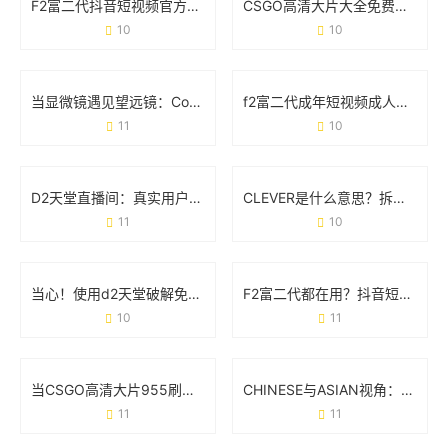
F2富二代抖音短视频官方下载安装指南：安全获取与使用全攻略
CSGO高清大片大全免费观看：玩家的必备资源库与实战技巧
10
10
当显微镜遇见望远镜：Cosmos里藏着多少你不知道的事
f2富二代成年短视频成人版：一场流量狂欢下的争议与真相
11
10
D2天堂直播间：真实用户都在看什么？这些功能你可能不知道
CLEVER是什么意思？拆解它的多重含义与实用场景
11
10
当心！使用d2天堂破解免费版可能让你付出这些代价
F2富二代都在用？抖音短视频官方破解版到底是个啥？
10
11
当CSGO高清大片955刷屏时 玩家们到底在讨论什么？
CHINESE与ASIAN视角：GAY群体在XXX文化中的真实处境
11
11