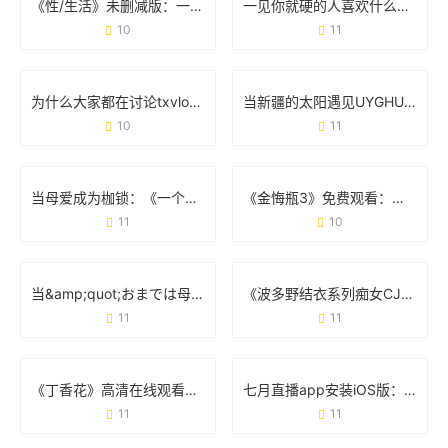
《性/生活》未删减版：一场被“打码”的社会实验
一见你就硬的人喜欢什么样的表现？身体反应和相处细节藏答案
10
11
为什么大家都在讨论txvlogcom糖心官网网站？这几点体验太真实了
当新疆的太阳遇见UYGHUR JALAP：辣椒与土地的故事
10
11
当母爱成为枷锁：《一个好妈妈的D3申字电影》为何刺痛千万人
《金悔瓶3》免费观看：如何合法避坑与观影指南
11
10
当&amp;quot;おまでは母に漂う&amp;quot;成为英文：一场关于翻译的奇妙漂流
《波多野结衣系列痴女CJOD-214》：经典场景与角色魅力的双重诠释
11
11
《丁香花》高清在线观看完整剧情：从虐心故事到观影避坑指南
七月直播app安装iOS版：手把手教你快速上手
11
11