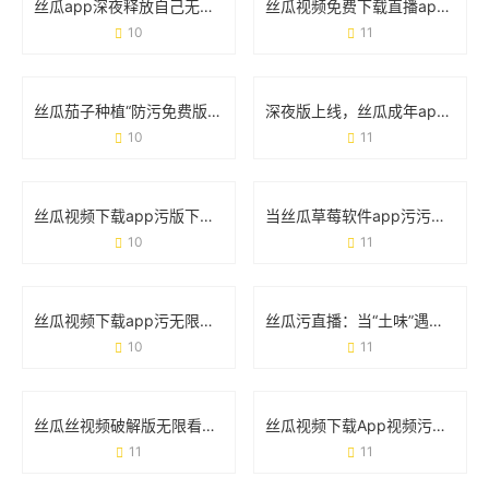
丝瓜app深夜释放自己无限看免费版：这届年轻人为什么离不开它？
丝瓜视频免费下载直播app破解版：风险提示与实用避坑指南
10
11
丝瓜茄子种植“防污免费版”技巧：手把手教你种出干净菜
深夜版上线，丝瓜成年app视频软件为何引发热议？
10
11
丝瓜视频下载app污版下载app免费版：这些风险你真的知道吗？
当丝瓜草莓软件app污污下载午夜版遇上手机安全：你需要知道的那些事
10
11
丝瓜视频下载app污无限：为什么总有人想用？这些风险你真的知道吗？
丝瓜污直播：当“土味”遇上擦边，流量狂欢背后的隐患
10
11
丝瓜丝视频破解版无限看下载免费污视频：你不得不防的五大真相
丝瓜视频下载App视频污版在线版：这些细节你必须知道
11
11