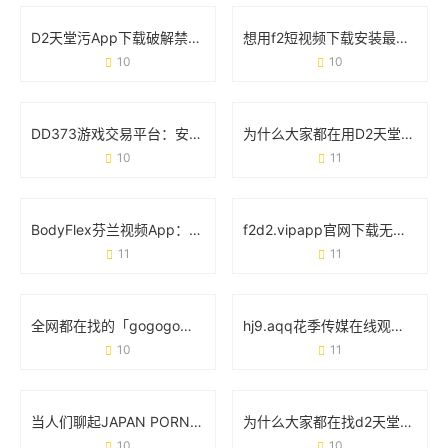
D2天堂污App下载破解禁黄版背后：你需要知道的真相与风险
想用f2短视频下载安装最新版下载app？先看完这篇避坑指南！
10
10
DD373游戏交易平台：安全、高效与玩家信赖的虚拟经济枢纽
为什么大家都在用D2天堂成版人短视频app无限版？这5点说透了
10
11
BodyFlex芬兰视频App：重新定义你的健身方式
f2d2.vipapp官网下载无限看：你的随身娱乐宝库
11
11
全网都在找的「gogogo免费高清完整版」，到底有多香？
hj9.aqq花季传媒在线观看：年轻人的娱乐新选择
10
11
当人们聊起JAPAN PORN XXX时 他们究竟在关注什么？
为什么大家都在找d2天堂污app下载官网版？看完这篇你就懂了
10
10