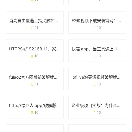
当高自由度遇上指尖触控：聊聊**Honey Select2手机版**的真实体验
F2短视频下载安装官网：轻松获取官方资源，解锁海量视频玩法
11
10
HTTPS://192.168.1.1：家庭网络的“控制台”与使用避坑指南
快喵.app：当工具遇上「无感化」体验会发生什么？
10
10
fulao2官方网最新破解版：实测体验与用户真实反馈
ipf.live泡芙短视频破解版下载安装：这些细节你可能还不知道
11
10
http://绿巨人.app/破解版：用户明知风险却不愿放弃的真相
企业级项目实战：为什么选择JSP成品网站能省下60%开发时间？
10
10