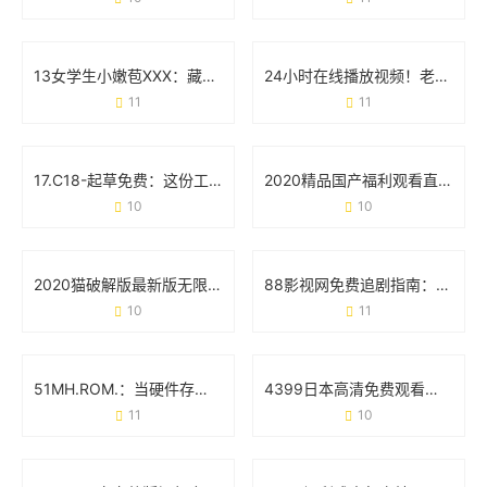
13女学生小嫩苞XXX：藏在标签下的真实声音
24小时在线播放视频！老司机app为何成为用户心头好？
11
11
17.C18-起草免费：这份工具如何帮你省下90%的文书时间？
2020精品国产福利观看直播：一场属于普通人的快乐革命
10
10
2020猫破解版最新版无限观看版：这些真相你可能还不知道
88影视网免费追剧指南：《大唐荣耀》为何成为古装剧迷的首选？
10
11
51MH.ROM.：当硬件存储遇上智能生活的化学反应
4399日本高清免费观看视频：追剧党的新大陆与避坑指南
11
10