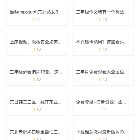
当&amp;quot;东北熟女BBWBBW喷水&amp;quot;成为现象：那些藏在标签背后的真实人生
三年级作文我有一个想法300字：用创意点亮校园生活
11
10
上床视频：隐私安全如何成为当代人的必修课？
不充钱也能用？这些看污污视频软件到底靠谱吗？
10
10
三年级必看港片13部：这波经典电影清单，你家娃看过几部？
三年片免费观看大全国语第二季：剧情升级与追剧攻略
10
10
东日韩二三区：藏在东亚的“隐形冠军”是如何炼成的？
免费登录+海量资源！丕丕漫画网站登录页面免费体验全攻略
10
11
东北老肥熟口味重最怕三个东西：当豪横遇上新挑战
下载榴莲微视最新版污iOS：用户需求与使用场景全解读
10
10