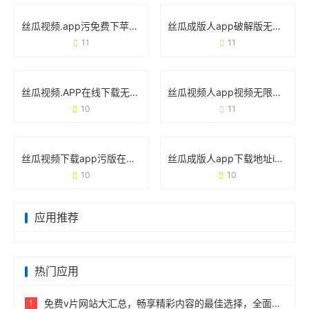
丝瓜视频.app污免费下苹果破解版：这些隐藏风险你必须知道！
丝瓜成版人app破解版无限看污视频：你以为捡到宝，实际踩了雷？
11
11
丝瓜视频.APP在线下载无限18入口ios：iOS用户如何一键解锁海量内容
丝瓜视频人app视频无限看网站官方版：一款让你“刷到停不下来”的神器？
10
11
丝瓜视频下载app污版在线观看网址版背后的用户需求与使用真相
丝瓜成版人app下载地址ios版：如何快速获取并安全使用？
10
10
应用推荐
热门应用
免费v片网站大汇总，畅享精彩内容的最佳选择，全面盘点免费v片所有免费网站！
1