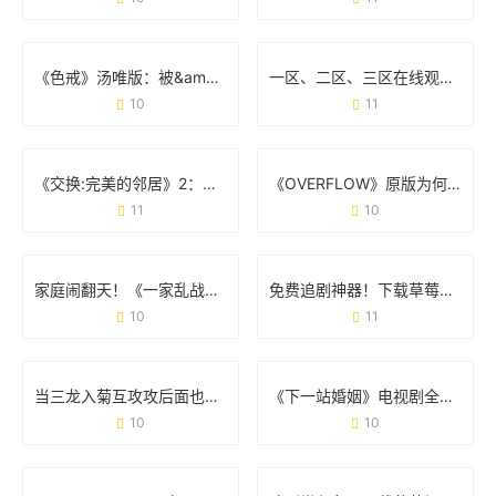
《色戒》汤唯版：被&amp;quot;无删减&amp;quot;改变的电影命运
一区、二区、三区在线观看：你的选择真的适合自己吗？
10
11
《交换:完美的邻居》2：当「身份互换」撞上「鸡毛蒜皮」
《OVERFLOW》原版为何让人念念不忘？从争议到经典的真相
11
10
家庭闹翻天！《一家乱战第07集》剧情亮点全梳理
免费追剧神器！下载草莓视频APP的正确方式与避坑指南
10
11
当三龙入菊互攻攻后面也有：一场网络热梗的狂欢与边界讨论
《下一站婚姻》电视剧全集免费观看：都市情感剧的正确打开方式
10
10