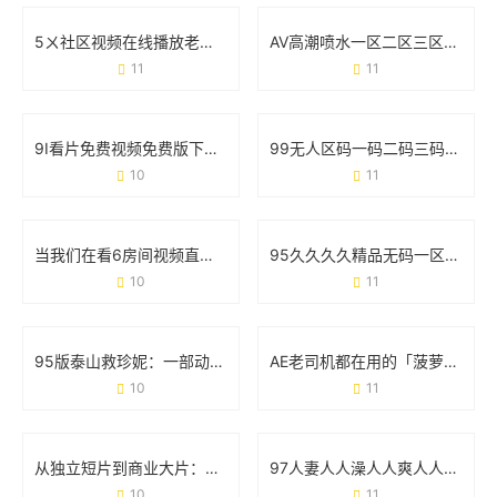
5ㄨ社区视频在线播放老司机版：为什么它成了用户找资源的“万能钥匙”？
AV高潮喷水一区二区三区：真实体验与用户争议全记录
11
11
9I看片免费视频免费版下载：高清影视资源一网打尽
99无人区码一码二码三码四码：藏在代码里的秘密与挑战
10
11
当我们在看6房间视频直播在线观看污版时 到底在看什么？
95久久久久精品无码一区二区：用户需求与资源分类的实战观察
10
11
95版泰山救珍妮：一部动画经典的冒险与情感密码
AE老司机都在用的「菠萝蜜免费版」，到底有什么魔力？
10
11
从独立短片到商业大片：解码9I电影制作厂的爆款基因
97人妻人人澡人人爽人人澡人人学生：一场关于符号与现实的碰撞
10
11