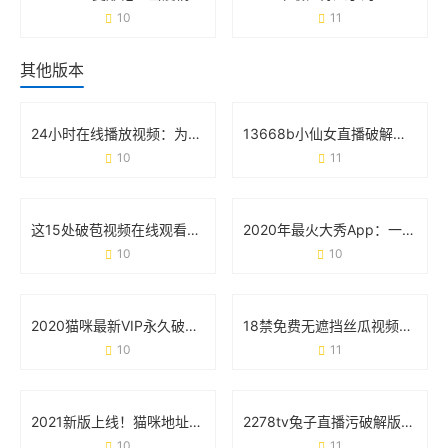
10
11
其他版本
24小时在线播放视频：为什么它正在重塑你的娱乐生活？
13668b小仙女直播破解版：用户关心的真相与避坑指南
10
11
这15处破苞视频在线观看的争议 背后藏着什么真相？
2020年最火大秀App：一场全民狂欢背后的真相
10
10
2020猫咪最新VIP永久破解版安卓版：用户真实需求与风险避坑指南
18禁免费无遮挡丝瓜视频大秀版：用户需求与平台安全的双向博弈
10
11
2021新版上线！猫咪地址在线观看的正确打开方式
2278tv兔子直播污破解版无限次数版：用户追捧背后的多重隐患
10
11