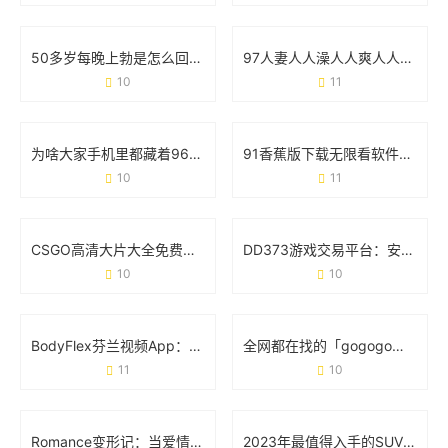
50多岁每晚上勃是怎么回事？医生解读真实原因和应对方案
97人妻人人澡人人爽人人澡人人学生：一场关于符号与现实的碰撞
10
11
为啥大家手机里都藏着9612黄桃视频iOS？看完这几点你就懂了
91香蕉版下载无限看软件：用户关心的那些事儿
10
11
CSGO高清大片大全免费观看：玩家的必备资源库与实战技巧
DD373游戏交易平台：安全、高效与玩家信赖的虚拟经济枢纽
10
10
BodyFlex芬兰视频App：重新定义你的健身方式
全网都在找的「gogogo免费高清完整版」，到底有多香？
11
10
Romance变形记：当爱情在21世纪玩起“变装游戏”
2023年最值得入手的SUV车型排名前十名：家庭出行与越野性能如何选？