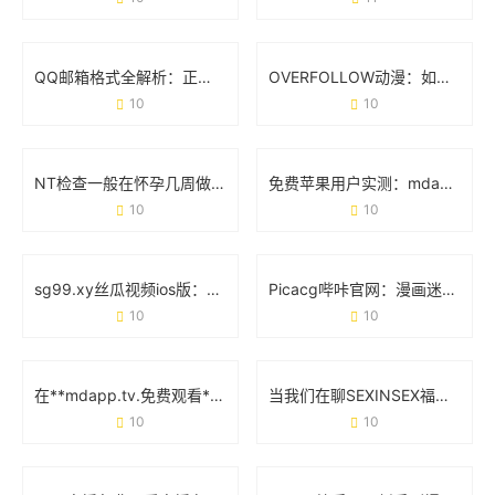
QQ邮箱格式全解析：正确写法与常见问题避坑指南
OVERFOLLOW动漫：如何用跨界联动重塑二次元生态？
10
10
NT检查一般在怀孕几周做？准妈妈必看的时间节点和细节
免费苹果用户实测：mdapp下载汅API工具避坑指南
10
10
sg99.xy丝瓜视频ios版：如何用这款工具轻松追剧不卡顿？
Picacg哔咔官网：漫画迷的宝藏库，官方平台使用全攻略
10
10
在**mdapp.tv.免费观看**中发现更多精彩内容的正确姿势
当我们在聊SEXINSEX福利版时 究竟在讨论什么？
10
10