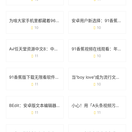
为啥大家手机里都藏着9612黄桃视频iOS？看完这几点你就懂了
安卓用户新选择：91香蕉app破解版免次数福利版体验报告
10
10
A√任天堂资源中文8：中文玩家的宝藏库与游戏生态革新
91香蕉视频在线观看：年轻人都在追的娱乐新阵地
11
10
91香蕉版下载无限看软件：用户关心的那些事儿
当“boy love”成为流行文化：那些你不可不知的日常现象
11
10
BEdit：安卓版文本编辑器的「轻量级」生存法则
小心！用「A头条视频污破解版百度云」的人现在都后悔了
11
11