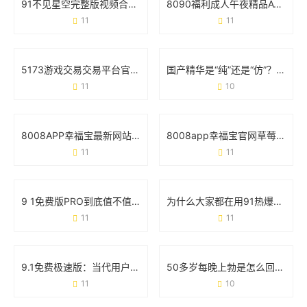
91不见星空完整版视频合集：从内容特色到使用场景的全面梳理
8090福利成人午夜精品AV：深夜内容消费背后的用户需求与行业观察
11
11
5173游戏交易交易平台官网：玩家必看的交易攻略与安全手册
国产精华是“纯”还是“仿”？69个真实用户这样说
11
10
8008APP幸福宝最新网站丝瓜：如何用这款工具找到你的快乐星球？
8008app幸福宝官网草莓视频免费：如何安全解锁观影新姿势？
11
11
9 1免费版PRO到底值不值得下载？这些细节必须看
为什么大家都在用91热爆app官网版？这些功能你可能还不知道
11
11
9.1免费极速版：当代用户的效率神器还是营销噱头？
50多岁每晚上勃是怎么回事？医生解读真实原因和应对方案
11
10