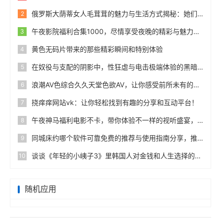
俄罗斯大荫蒂女人毛茸茸的魅力与生活方式揭秘：她们的生活品味与独特风采分享
2
午夜影院福利合集1000，尽情享受夜晚的精彩与魅力，视觉盛宴随时随地！
3
黄色无码片带来的那些精彩瞬间和特别体验
4
在奴役与支配的阴影中，性狂虐与电击极端体验的黑暗边缘
5
浪潮AV色综合久久天堂色欲AV，让你感受前所未有的视听盛宴与无尽激情！
6
挠痒痒网站vk：让你轻松找到有趣的分享和互动平台！
7
午夜神马福利电影不卡，带你体验不一样的视听盛宴，畅享午夜电影的独特魅力与乐趣，快来感受吧！
8
同城床约哪个软件可靠免费的推荐与使用指南分享，推荐几款靠谱又免费的床约软件！
9
谈谈《年轻的小峓子3》里韩国人对金钱和人生选择的看法
10
随机应用