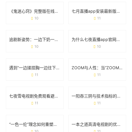
《鬼迷心窍》完整版在线观看：悬疑背后的情感与人性的较量
七月直播app安装最新版视频：手把手教你体验升级亮点
10
11
追剧新姿势：一边下奶一边吃零食敷面膜的电视剧魔力
为什么七夜直播app官网能成为年轻人手机里的新宠？
10
10
遇到“一边揉捏胸一边往下摸怎么办”？这些实用建议必须收藏
ZOOM与人性：当“ZOOM情”成为日常的生存法则
11
11
七夜雪电视剧免费观看避坑指南：这5个方法让你追剧不花冤枉钱
一阳吞三阴与技术指标的关系：看懂这个信号，你就赢了半个市场
11
11
“一色一伦”理念如何重塑一区二区三区发展格局？
一本之道高清电视剧的优点：为什么它成了你的追剧首选？
10
11