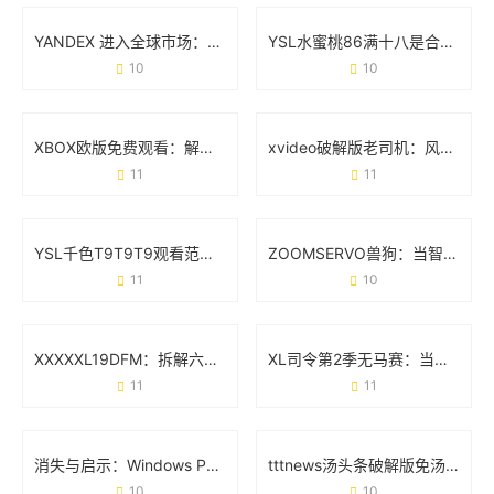
YANDEX 进入全球市场：一场低调却凶猛的技术突围战
YSL水蜜桃86满十八是合法的吗？从法规到现实的全面解答
10
10
XBOX欧版免费观看：解锁欧洲区游戏与影音的隐藏玩法
xvideo破解版老司机：风险提示与真实用户反馈
11
11
YSL千色T9T9T9观看范围：从试色到出圈的万能公式
ZOOMSERVO兽狗：当智能科技遇见宠物新生态
11
10
XXXXXL19DFM：拆解六大技术亮点与应用场景全透视
XL司令第2季无马赛：当机甲遇上真实感的全新突破
11
11
消失与启示：Windows Phone为什么没成为你的下一部手机？
tttnews汤头条破解版免汤币软件：真实需求与风险警示
10
10