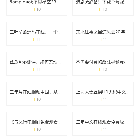
&amp;quot;不见星空23部在线播放&amp;quot;：一场打破常规的视觉实验
追剧党必备！下载草莓视频APP免费无限观看版实测体验
10
10
三叶草欧洲码在线：一个工具如何改变跨境购物体验
东北往事之黑道风云20年：一部江湖浮世绘，藏着多少人的青春与血性
11
11
丝瓜App测评：如何实现无限播放的追剧自由？
不需要付费的蘑菇视频app：如何用一款免费工具解锁你的观影自由
11
10
三年片在线视频中国：从流量狂欢到内容升级的蜕变之路
上司人妻互换HD无码中文字幕：一场争议背后的社会观察与影视现象
10
11
《与凤行电视剧免费观看全集完整版》：追剧攻略与观剧体验全分享
三年中文在线观看免费版：追剧党的“宝藏库”还是行业新趋势？
10
11