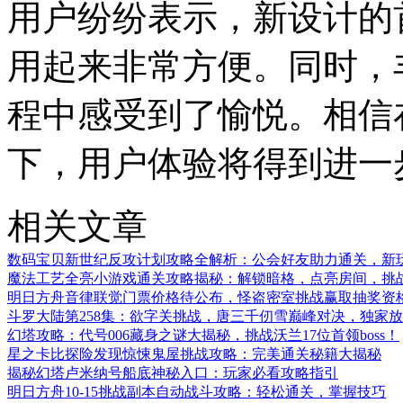
用户纷纷表示，新设计的
用起来非常方便。同时，
程中感受到了愉悦。相信
下，用户体验将得到进一
相关文章
数码宝贝新世纪反攻计划攻略全解析：公会好友助力通关，新
魔法工艺全亮小游戏通关攻略揭秘：解锁暗格，点亮房间，挑
明日方舟音律联觉门票价格待公布，怪盗密室挑战赢取抽奖资
斗罗大陆第258集：欲字关挑战，唐三千仞雪巅峰对决，独家
幻塔攻略：代号006藏身之谜大揭秘，挑战沃兰17位首领boss！
星之卡比探险发现惊悚鬼屋挑战攻略：完美通关秘籍大揭秘
揭秘幻塔卢米纳号船底神秘入口：玩家必看攻略指引
明日方舟10-15挑战副本自动战斗攻略：轻松通关，掌握技巧