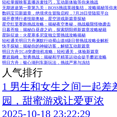
轻松掌握映客直播连麦技巧，互动新体验等你来挑战
无期迷途第一章第九关：BOSS挑战英雄集结，攻略揭秘等你
数码宝贝新篇章，绝境求生冒险启程，7月28日登陆双平台
揭开赛博行者技能奥秘，星空游戏新篇章探秘
星空红里赛跑挑战攻略：揭秘夜空奥秘，挑战极限怪物袭击
日暮苍狼：揭秘白昼虚之屿，探索阴阳师新篇章攻略秘籍
星际征途：火星塞多尼亚独立盟挑战攻略揭秘
轻松通关明日方舟渊默行动蜀山道8级日替挑战攻略全解析
快手探秘：揭秘你的神秘访客，解锁互动新篇章
明日方舟TC-8突袭挂机攻略：轻松通关，体验新篇章
攀岩巅峰，智勇挑战：揭秘和平精英运动会徒手攀岩攻略
明日方舟：银心湖列车新玩法，挑战严寒与冻结
人气排行
1
男生和女生之间一起差差
园，甜蜜游戏让爱更浓
2025-10-18 23:22:29