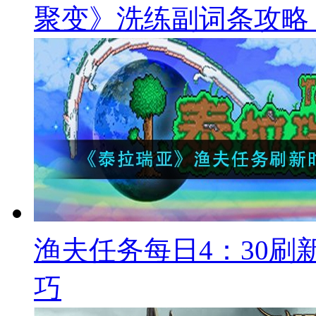
聚变》洗练副词条攻略
渔夫任务每日4：30
巧