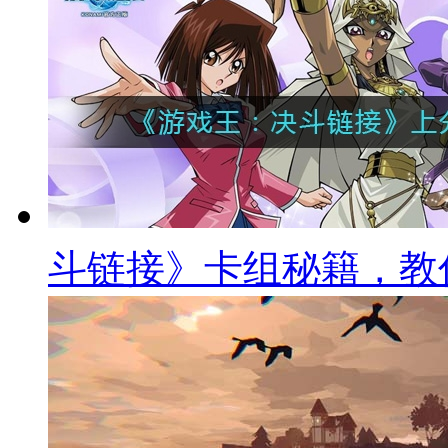
斗链接》卡组秘籍，教