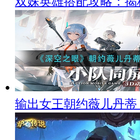
双姝英雄搭配攻略：揭
输出女王朝约薇儿丹蒂