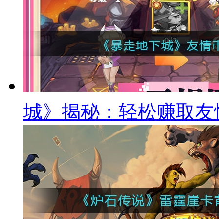
城》揭秘：轻松赚取友