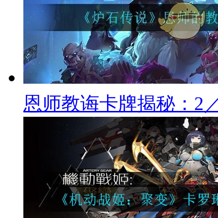
恩师教诲卡牌揭秘：2