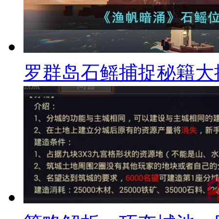
罗群岛石鳐捕捉秘籍大