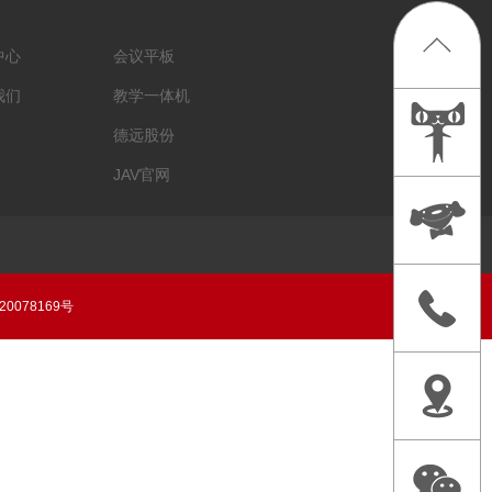
中心
会议平板
我们
教学一体机
德远股份
JAV官网
20078169号